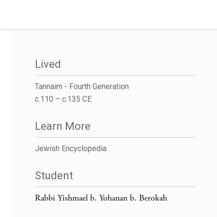
Lived
Tannaim - Fourth Generation
c.110 – c.135 CE
Learn More
Jewish Encyclopedia
Student
Rabbi Yishmael b. Yohanan b. Berokah