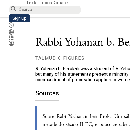
Texts
Topics
Donate
Sign Up
Rabbi Yohanan b. Be
TALMUDIC FIGURES
R. Yohanan b. Berokah was a student of R. Yeho
but many of his statements present a minority
commandment of procreation applies to women
Sources
Sobre Rabi Yochanan ben Broka Um sábi
metade do século II EC, e pouco se sabe 