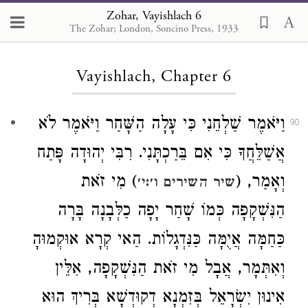
Zohar, Vayishlach 6
The Zohar; London, Soncino Press, 1933
Loading...
Vayishlach, Chapter 6
וַיֹּאמֶר שַׁלְחֵנִי כִּי עָלָה הַשָּׁחַר וַיֹּאמֶר לֹא
90
אֲשַׁלֵּחֲךָ כִּי אִם בֵּרַכְתָּנִי. רִבִּי יְהוּדָה פָּתַח
וְאָמַר, (
) מִי זֹאת
שיר השירים ו׳:י׳
הַנִּשְׁקָפָה כְּמוֹ שָׁחַר יָפָה כַלְּבָנָה בָּרָה
כַּחַמָּה אֲיֻמָּה כַּנִּדְגָלוֹת. הַאי קְרָא אוּקְמוּהָ
וְאִתְּמָר, אֲבָל מִי זֹאת הַנִּשְׁקָפָה, אִלֵּין
אִינוּן יִשְׂרָאֵל בְּזִמְנָא דְקוּדְשָׁא בְּרִיךְ הוּא