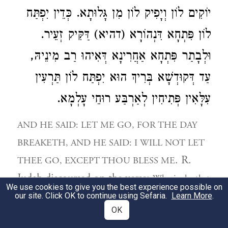
יוֹקִים לוֹן וְיָפִיק לוֹן מִן גָּלוּתָא. כְּדֵין יִפְתַּח
לוֹן פִּתְחָא דִּנְהוֹרָא (דהיא) דַּקִּיק זְעֵיר.
וּלְבָתַר פִּתְחָא אַחֲרִינָא דְּאִיהוּ רַב מִינֵיהּ,
עַד דְּקוּדְשָׁא בְּרִיךְ הוּא יִפְתַּח לוֹן תַּרְעִין
עִלָּאִין פְּתִיחִין לְאַרְבַּע רוּחֵי עָלְמָא.
AND HE SAID: LET ME GO, FOR THE DAY
BREAKETH, AND HE SAID: I WILL NOT LET
. R.
THEE GO, EXCEPT THOU BLESS ME
Judah discoursed on the verse:
Who is she that
We use cookies to give you the best experience possible on
looketh forth as the dawn, fair as the moon, clear as
our site. Click OK to continue using Sefaria.
Learn More
.
OK
? (
the sun, terrible as an army with banners
S. S. 6,