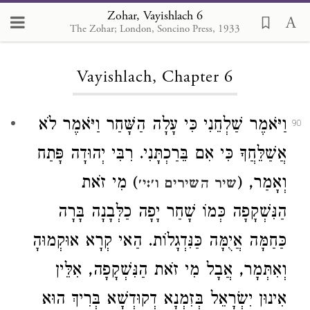
Zohar, Vayishlach 6
The Zohar; London, Soncino Press, 1933
Loading...
Vayishlach, Chapter 6
וַיֹּאמֶר שַׁלְחֵנִי כִּי עָלָה הַשָּׁחַר וַיֹּאמֶר לֹא
90
אֲשַׁלֵּחֲךָ כִּי אִם בֵּרַכְתָּנִי. רִבִּי יְהוּדָה פָּתַח
וְאָמַר, (
) מִי זֹאת
שיר השירים ו׳:י׳
הַנִּשְׁקָפָה כְּמוֹ שָׁחַר יָפָה כַלְּבָנָה בָּרָה
כַּחַמָּה אֲיֻמָּה כַּנִּדְגָלוֹת. הַאי קְרָא אוּקְמוּהָ
וְאִתְּמָר, אֲבָל מִי זֹאת הַנִּשְׁקָפָה, אִלֵּין
אִינוּן יִשְׂרָאֵל בְּזִמְנָא דְקוּדְשָׁא בְּרִיךְ הוּא