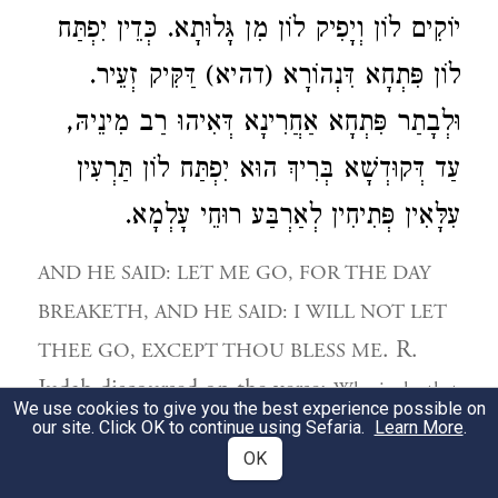
יוֹקִים לוֹן וְיָפִיק לוֹן מִן גָּלוּתָא. כְּדֵין יִפְתַּח
לוֹן פִּתְחָא דִּנְהוֹרָא (דהיא) דַּקִּיק זְעֵיר.
וּלְבָתַר פִּתְחָא אַחֲרִינָא דְּאִיהוּ רַב מִינֵיהּ,
עַד דְּקוּדְשָׁא בְּרִיךְ הוּא יִפְתַּח לוֹן תַּרְעִין
עִלָּאִין פְּתִיחִין לְאַרְבַּע רוּחֵי עָלְמָא.
AND HE SAID: LET ME GO, FOR THE DAY
BREAKETH, AND HE SAID: I WILL NOT LET
. R.
THEE GO, EXCEPT THOU BLESS ME
Judah discoursed on the verse:
Who is she that
We use cookies to give you the best experience possible on
looketh forth as the dawn, fair as the moon, clear as
our site. Click OK to continue using Sefaria.
Learn More
.
OK
? (
the sun, terrible as an army with banners
S. S. 6,