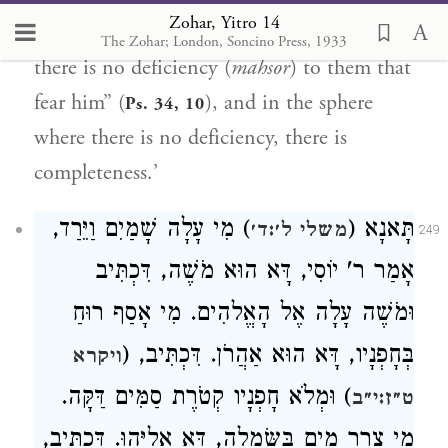
Zohar, Yitro 14
written “O fear the Lord, ye his saints, for
The Zohar; London, Soncino Press, 1933
there is no deficiency (
mahsor
) to them that
fear him” (
), and in the sphere
Ps. 34, 10
where there is no deficiency, there is
completeness.’
תָּאנָא (
) מִי עָלָה שָׁמַיִם וַיֵּרַד,
משלי ל׳:ד׳
249
אָמַר ר' יוֹסִי, דָּא הוּא מֹשֶׁה, דִּכְתִּיב
וּמֹשֶׁה עָלָה אֶל הָאֱלהִים. מִי אָסַף רוּחַ
בְּחָפְנָיו, דָּא הוּא אַהֲרֹן. דִּכְתִּיב, (
ויקרא
) וּמְלֹא חָפְנָיו קְטֹרֶת סַמִּים דַּקָּה.
ט״ז:י״ב
מִי צָרַר מַיִם בַּשִּׂמְלָה, דָּא אֵלִיָּהוּ. דִּכְתִּיב,