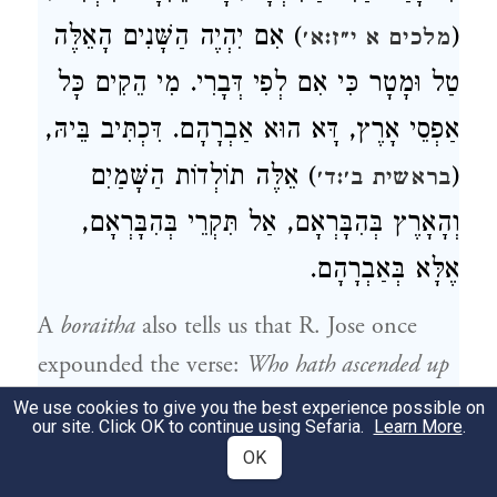
) אִם יִהְיֶה הַשָּׁנִים הָאֵלֶּה
(
מלכים א י״ז:א׳
טַל וּמָטָר כִּי אִם לְפִי דְּבָרִי. מִי הֵקִים כָּל
אַפְסֵי אָרֶץ, דָּא הוּא אַבְרָהָם. דִּכְתִּיב בֵּיהּ,
) אֵלֶּה תוֹלְדוֹת הַשָּׁמַיִם
(
בראשית ב׳:ד׳
וְהָאָרֶץ בְּהִבָּרְאָם, אַל תִּקְרֵי בְּהִבָּרְאָם,
אֶלָּא בְּאַבְרָהָם.
A
boraitha
also tells us that R. Jose once
expounded the verse:
Who hath ascended up
into heaven, or descended? Who hath gathered
We use cookies to give you the best experience possible on
our site. Click OK to continue using Sefaria.
Learn More
.
the wind in his fists? Who hath bound the
OK
waters in a garment? Who hath established all