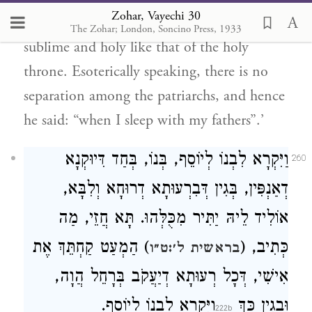
Zohar, Vayechi 30
the beauty of Adam, and his form was
The Zohar; London, Soncino Press, 1933
sublime and holy like that of the holy
throne. Esoterically speaking, there is no
separation among the patriarchs, and hence
he said: “when I sleep with my fathers”.’
וַיִּקְרָא לִבְנוֹ לְיוֹסֵף, בְּנוֹ, בְּחַד דִּיוּקְנָא
260
דְאַנְפִּין, בְּגִין דְּבִרְעוּתָא דְרוּחָא וְלִבָּא,
אוֹלִיד לֵיהּ יַתִּיר מִכֻּלְּהוּ. תָּא חֲזֵי, מַה
כְּתִיב, (
) הַמְעַט קַחְתֵּךְ אֶת
בראשית ל׳:ט״ו
אִישִׁי, דְּכָל רְעוּתָא דְיַעֲקֹב בְּרָחֵל הֲוָה,
וּבְגִין כָּךְ
וַיִּקְרָא לִבְנוֹ לְיוֹסֵף.