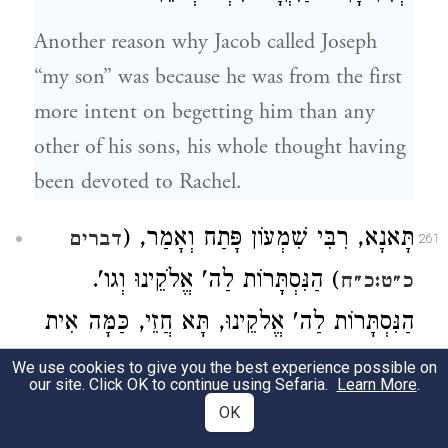
Another reason why Jacob called Joseph
“my son” was because he was from the first
more intent on begetting him than any
other of his sons, his whole thought having
been devoted to Rachel.
תָּאנָא, רִבִּי שִׁמְעוֹן פָּתַח וְאָמַר, (
דברים
261
) הַנִּסְתָּרוֹת לַה' אֱלֹקֵינוּ וְגו'.
כ״ט:כ״ח
הַנִּסְתָּרוֹת לַה' אֱלקֵינוּ, תָּא חֲזֵי, כַּמָּה אִית
לֵיהּ לְבַר נָשׁ לְאִזְדַּהֲרָא מֵחוֹבוֹי,
We use cookies to give you the best experience possible on
our site. Click OK to continue using Sefaria.
Learn More
.
וּלְאִסְתַּכָּלָא דְּלָא יַעֲבָר עַל רְעוּתֵיהּ
OK