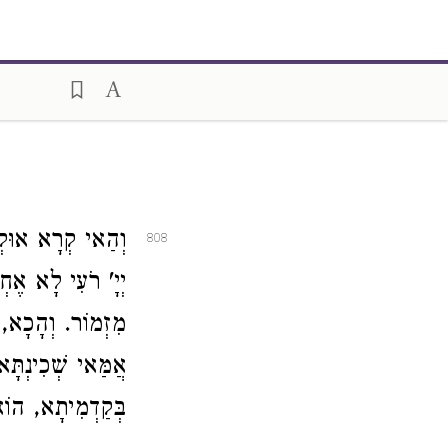
וְהַאי קְרָא א (
808
יְיָ' רֹעִי לָא אֶ
מִזְמוֹר. וְהָכָא, ש
אֲמַּאי שְׁכִינְת
בְּקַדְמִיתָא, הוֹ.