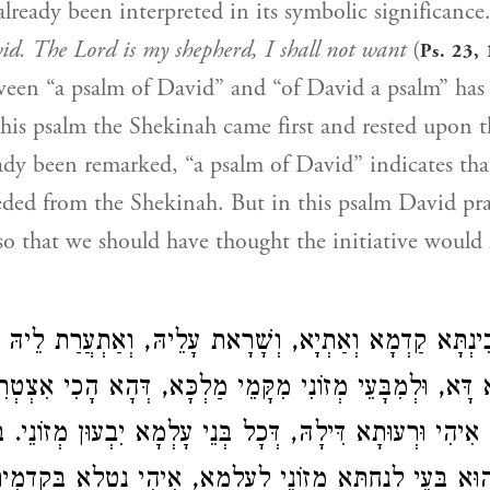
lready been interpreted in its symbolic significance. 
id. The Lord is my shepherd, I shall not want
(
Ps. 23, 
ween “a psalm of David” and “of David a psalm” has
this psalm the Shekinah came first and rested upon t
eady been remarked, “a psalm of David” indicates that
ded from the Shekinah. But in this psalm David pra
o that we should have thought the initiative woul
כִינְתָּא קַדְמָא וְאַתְיָא, וְשָׁרָאת עָלֵיהּ, וְאַתְעֲרַת לֵיהּ ל
 דָּא, וּלְמִבָּעֵי מְזוֹנִי מִקָּמֵי מַלְכָּא, דְּהָא הָכִי אִצְטְר
א אִיהִי וּרְעוּתָא דִּילָהּ, דְּכָל בְּנֵי עָלְמָא יִבְעוּן מְזוֹנֵי. בְּ
הוּא בָּעֵי לְנַחְתָּא מְזוֹנֵי לְעָלְמָא, אִיהִי נַטְלָא בְּקַדְמִ