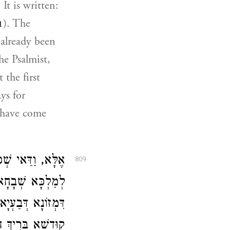
It is written:
). The
1
 already been
he Psalmist,
 the first
ys for
d have come
אֶלָּא, וַדַּאי שְׁ
809
לְמַלְכָּא שְׁבָחָא
דִּמְזוֹנָא דְּבַעְיָ
קוּדְשָׁא בְּרִיךְ 