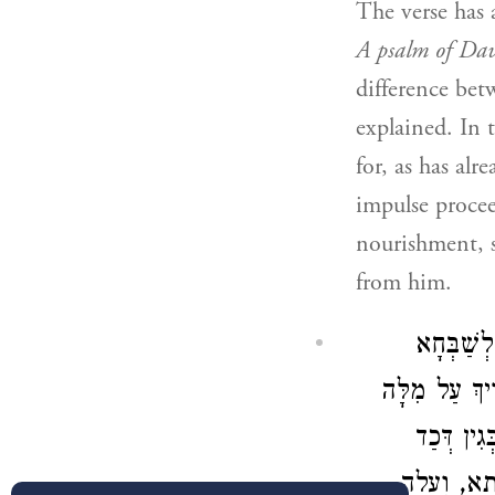
The verse has a
A psalm of Dav
difference bet
explained. In 
for, as has alr
impulse procee
nourishment, s
from him.
ְשַׁבְּחָא
ִיךְ עַל מִלָּה
גִין דְּכַד
יתָא, וְעָלָה