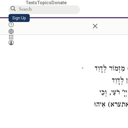
Texts
Topics
Donate
Sign Up
×
) ִזְמוֹר לְדָוִד
 לְדָוִד
ָ' רֹעִי, וְכִי
 לאתערא) אִיהוּ