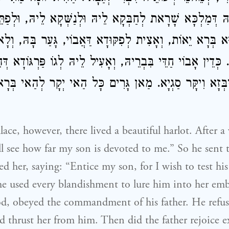
הּ דְּמַלְכָּא שָׁרָאת לְחַבְּקָא לֵיהּ וּלְנַשְּׁקָא לֵיהּ, וּלְפַתֵּ
הוּא בְּרָא יֵאוֹת, וְאָצִית לְפִקּוּדָא דַּאֲבוֹי, גָּעַר בָּהּ, וְ
. כְּדֵין אָבוֹי חַדֵּי בִּבְרֵיהּ, וְאָעִיל לֵיהּ לְגוֹ פַּרְגּוֹדָא דְּה
ִזְבְּזָא וִיקָּר סַגְיָא. מַאן גָּרִים כָּל הַאי יְקָר לְהַאי בְּר
lace, however, there lived a beautiful harlot. After a
ll see how far my son is devoted to me.” So he sen
her, saying: “Entice my son, for I wish to test hi
he used every blandishment to lure him into her emb
od, obeyed the commandment of his father. He refus
d thrust her from him. Then did the father rejoice e