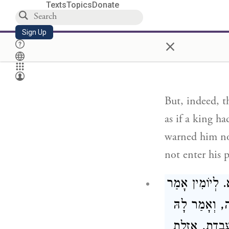
Texts
Topics
Donate
י, וַהֲוָה רָחִים
 בְּגִין דְּכָל
Sign Up
×
אוֹדֵי לֵיהּ הַהוּא
But, indeed, th
as if a king h
warned him no
not enter his p
א. לְיוֹמִין אָמַר
ָה, וְאָמַר לָהּ
עַבְדַת, אַזְלַת