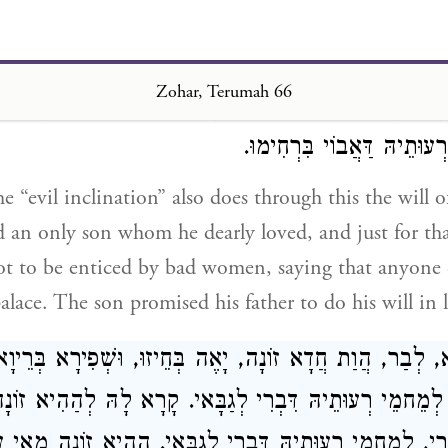
וּתֵיהּ דְּמָארֵיהּ עָבִיד. לְמַלְכָּא דְּהֲוָה לֵיהּ בַּר יְחִידָאִ
ִיד עֲלֵיהּ בִּרְחִימוּ, דְּלָא יִקְרַב גַּרְמֵיהּ לְאִתְּתָא בִּישָׁא,
Zohar, Terumah 66
בָּהּ, לָאו כְּדַאי אִיהוּ לְאַעֲלָא גּוֹ פְּלַטְרִין דְּמַלְכָּא. 
רְעוּתֵיהּ דַּאֲבוֹי בִּרְחִימוּ
e “evil inclination” also does through this the will of 
ad an only son whom he dearly loved, and just for th
t to be enticed by bad women, saying that anyone 
alace. The son promised his father to do his will in 
א, לְבַר, הֲוַת חֲדָא זוֹנָה, יָאֶה בְּחֵיזוּ, וּשְׁפִירָא בְּרֵיוָ
 לְמֵחמֵי רְעוּתֵיהּ דִּבְרִי לְגַבָּאי. קָרָא לָהּ לְהַהִיא זוֹנ
ִבְרִי, לְמֵחמֵי רְעוּתֵיהּ דִּבְרִי לְגַבָּאי. הַהִיא זוֹנָה מַאִי 