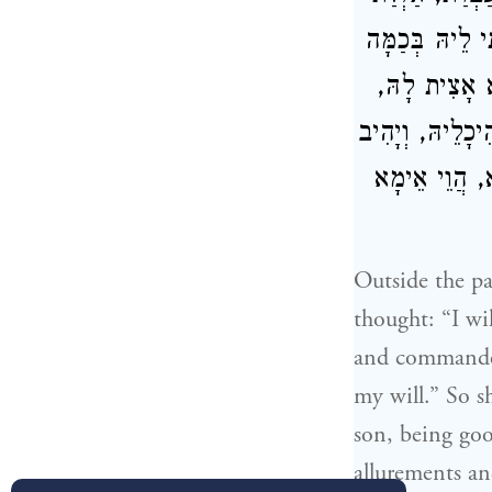
י לֵיהּ בְּכַמָּה
לָא אָצִית לָהּ
ֵיכָלֵיהּ, וְיָהִיב
ָא, הֲוֵי אֵימָא
Outside the pa
thought: “I wi
and commanded 
my will.” So s
son, being go
allurements an