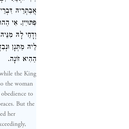
אֲבַתְרֵיהּ דִּבְרֵי
פִּתּוּיִין. אִי הַ,
וְדָחֵי לָהּ מִנֵּיהּ
לֵיהּ מַתְּנָן וּנְב
הַהִיא זוֹנָה.
 while the King
t to the woman
s obedience to
races. But the
ed her
xceedingly,