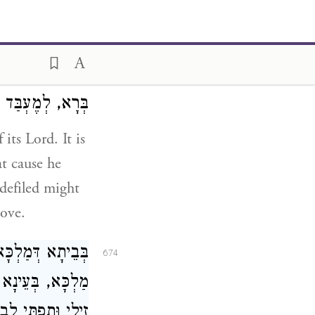
אֶלָּא, וַדַּאי רְע
673
לֵיהּ יַתִּיר, וּפָק
מַאן דְּיִקְרַב לְגַ
בְּרָא, לְמֶעְבַּד .
its Lord. It is
at cause he
defiled might
love.
בְּבֵיתָא דְּמַלְכָּ
674
מַלְכָּא, בְּעֵינָא
זִילִי וּתְפַתִּי ל