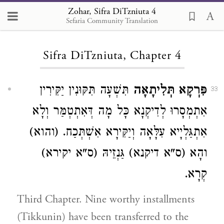
Zohar, Sifra DiTzniuta 4
Sefaria Community Translation
Loading...
Sifra DiTzniuta, Chapter 4
פִּרְקָא תְּלִיתָאָה
תִּשְׁעָה תִּקּוּנִין יַקִּירִין
33
אִתְמְסָרוּ לְדִיקְנָא כָּל מָה דְּאִתְטְמַּר וְלָא
אִתְגַּלְיָיא עִלָּאָה וְיַקִּירָא אִשְׁתְּכַח. (והוא)
והָא (ס"א דיקנא) גַּנְזֵיהּ (ס"א יקירא)
קְרָא.
Third Chapter. Nine worthy installments
(Tikkunin) have been transferred to the