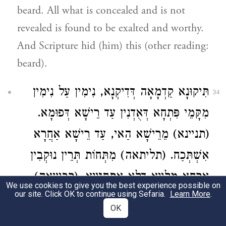
beard. All what is concealed and is not
revealed is found to be exalted and worthy.
And Scripture hid (him) this (other reading:
beard).
תִּיקוּנָא קַדְמָאָה דְּדִיקְנָא, נִימִין עַל נִימִין
34
מִקָּמֵי פִּתְחָא דְּאֻדְנִין עַד רֵישָׁא דְּפוּמָא.
(תניינא) מֵרֵישָׁא הַאי, עַד רֵישָׁא אַחֲרָא
אִשְׁתְּכַח. (תליתאה) מִתְּחוֹת תְּרֵין נוּקְבִין
אָרְחָא מַלְיָיא דְּלָא אִתְחַזְיָיא. (רביעאה)
We use cookies to give you the best experience possible on
our site. Click OK to continue using Sefaria.
Learn More
.
עַלְעִין אִתְחַפְיָּין מֵהַאי גִּיסָא וּמֵהַאי גִּיסָא.
OK
(חמישאה) בְּהוּ אִתְחַזְּיָין תַּפּוּחִין סוּמָקִין