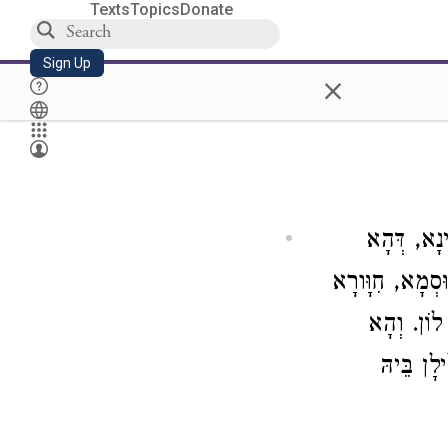
Texts
Topics
Donate
Sign Up
×
נָא, דְּהָא
ּסְמָא, חִוָּורָא
לוֹן. וְהָא
לָן בֵּיהּ