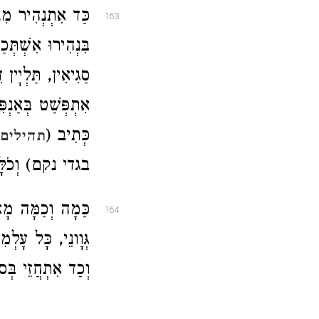
כַּד אִתְנְהִיר מִנְ
163
בִּנְהִירוּ אִשְׁתְּכ
סַגִיאִין, תַּלְיָי
אִתְפְּשַׁט בְּאַנְפ
כְּתִיב (
תהילים 
בגדי נקם) וְכֹלָּא 
כַּמָה וְכַמָּה מָארֵ
164
גְּוָונֵי, כָּל עָלְמִ
וְכַד אִתְחֲזֵי בְּס