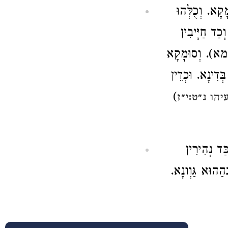
קָא. וְכֻלְּהוּ
וְכַד חַיָּיבִין
עלמא). וְסוּמָקָא
ְדִינָא. וּכְדֵין
)
יהו נ״ט:י״ז
ַּד נְהִירִין
ְהַהוּא גַּוְונָא.