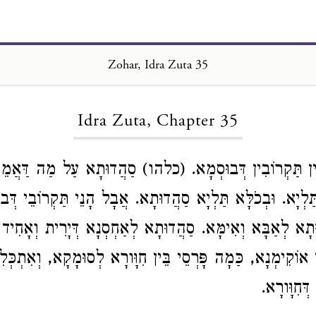
Zohar, Idra Zuta 35
Loading...
Idra Zuta, Chapter 35
ְרִין תַּקְרוֹבִין דְּבוּסְמָא. (כלהו) סַהֲדוּתָא עַל מַה דַּאֲמֵי
ַלְיָא. וּבְכֹלָּא תַּלְיָא סַהֲדוּתָא. אֲבָל הָנֵי תַּקְרוֹבֵי דְּבו
תָא לְאַבָּא וְאִימָּא. סַהֲדוּתָא לְאַחְסְנָא דְּיָרִית וְאָחִיד 
ן אוֹקִימְנָא, כַּמָה פָּרְסֵי בֵּין חִוָּורָא לְסוּמָקָא, וְאִתְכְּלִי
ְּחִוָּורָא.