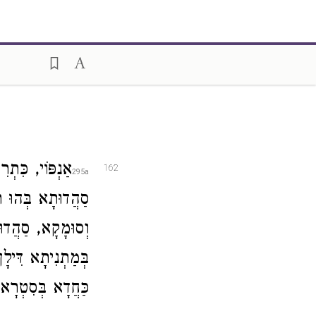
אַנְפּוֹי, כִּת
162
סַהֲדוּתָא בְּהוּ תּ
וְסוּמָקָא, סַהֲדוּ
בְּמַתְנִיתָא דִּילָ
כַּחֲדָא בְּסִטְרָא ד