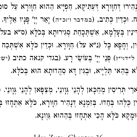
הִירוּ דְּחִוָּורָא דְּעַתִּיקָא, חַפְיָּיא הַהוּא חִוָּורָא עַל סוּמָ
ַח. וּכְדֵין כְּתִיב, (
) יָאֵר יְיָ' פָּנָיו אֵלֶיךָ. 
במדבר ו׳:כ״ה
ן דִּינִין בְּעָלְמָא, אִשְׁתְּכָחַת סְגִירוּתָא בְּכֹלָּא (ס"א ב
ִּין, וְחָפָא כָּל (נ"א על) חִוָּורָא. וּכְדֵין כֹּלָּא אִשְׁתְּכַח בּ
) פְּנֵי יְיָ' בְּעוֹשֵׂי רָע. (בגדי קנאה כתיב (
ל״ד:י״ז
ישע
בְּהַאי תַּלְיָיא, וּבְגִין דָּא סַהֲדוּתָא הוּא בְּכֹלָּא.
י תְּרִיסִין מְחַכָּאן לְהָנֵי גְּוָונֵי, מְצַפָּאן לְהָנֵי גְּוָונֵי. כ
ין כֻּלְּהוּ בְּחֵדוּ. בְּזִמְנָא דְּנָהִיר חִוָּורָא, כֹּלָּא אִתְחָזוּ בּ
וּמָקָא כֹּלָּא הָכִי אִתְחָזוּ בְּהַהוּא גַּוְונָא.