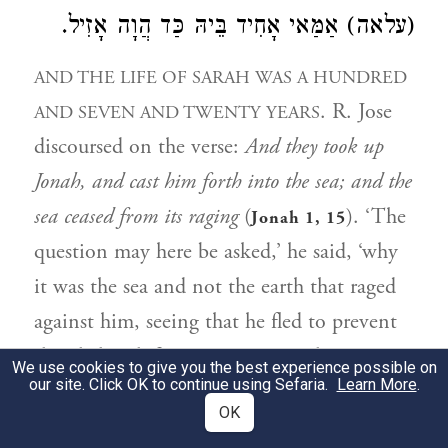
(עלאה) אַמַּאי אָחִיד בֵּיהּ כַּד הֲוָה אָזִיל.
AND THE LIFE OF SARAH WAS A HUNDRED
. R. Jose
AND SEVEN AND TWENTY YEARS
discoursed on the verse:
And they took up
Jonah, and cast him forth into the sea; and the
sea ceased from its raging
(
). ‘The
Jonah 1, 15
question may here be asked,’ he said, ‘why
it was the sea and not the earth that raged
against him, seeing that he fled to prevent
the Shekinah from resting upon him.
We use cookies to give you the best experience possible on
our site. Click OK to continue using Sefaria.
Learn More
.
אֶלָא וַדַּאי מִלָּה בְּאַתְרֵיהּ הֲוָה. יַם, תְּנַן יַם
OK
2