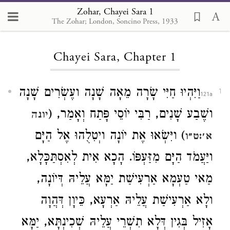
Zohar, Chayei Sara 1
The Zohar; London, Soncino Press, 1933
Loading...
Chayei Sara, Chapter 1
וַיִּהְיוּ חַיִּי שָׂרָה מֵאָה שָׁנָה ועֶשְׂרִים שָׁנָה
1
ושֶׁבַע שָׁנִים, רַבִּי יוֹסֵי פָּתַח וְאָמַר, (
יונה
) ויִּשְׂאוּ אֶת יוֹנָה ויְטִלֻהוּ אֶל הַיָּם
א׳:ט״ו
ויַּעֲמֹד הַיָּם מִזַּעְפּוֹ. הָכָא אִית לְאִסְתַּכָּלָא,
מַאי טַעְמָא אַרְעִישַׁת יַמָּא עֲלֵיהּ דְּיוֹנָה,
ולָא אַרְעִישַׁת עֲלֵיהּ אַרְעָא, כֵּיוָן דְּהֲוָה
אָזִיל בְּגִין דְּלָא תִשְׁרֵי עֲלֵיהּ שְׁכִינְתָּא, יַמָּא