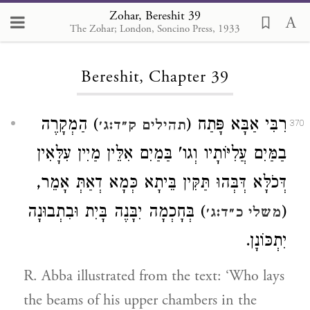
Zohar, Bereshit 39
The Zohar; London, Soncino Press, 1933
Loading...
Bereshit, Chapter 39
רִבִּי אַבָּא פָּתַח (
) הַמְקָרֶה
תהילים ק״ד:ג׳
370
בַמַּיִם עֲלִיּוֹתָיו וְגו' בַּמַיִם אִלֵּין מַיִין עִלָּאִין
דְּכֹלָּא דְּבְּהוּ תַּקִּין בֵּיתָא כְּמָא דְאַתְּ אָמֵר,
) בְּחָכְמָה יִבָּנֶה בָּיִת וּבִתְבוּנָה
(
משלי כ״ד:ג׳
יִתְכּוֹנָן.
R. Abba illustrated from the text: ‘Who lays
the beams of his upper chambers in the