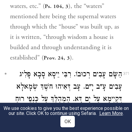
waters, etc.” (
), the “waters”
Ps. 104, 3
mentioned here being the supernal waters
through which the “house” was built up, as
it is written, “through wisdom a house is
builded and through understanding it is
established” (
).
Prov. 24, 3
הַשָּׂם עָבִים רְכוּבוֹ. רִבִּי יֵיסָא סָבָא פָּלִיג
371
עָבִים עָ"ב יָ"ם. עָב דְּאִיהוּ חשֶׁךְ שְׂמָאלָא
דְּקַיְימָא עַל יָם דָּא. הַמְהַלֵּךְ עַל כַּנְפֵי רוּחַ
We use cookies to give you the best experience possible on
דָּא רוּחָא דְּמַקְדְּשָׁא עִלָּאָה. וְרָזָא דָא
our site. Click OK to continue using Sefaria.
Learn More
.
OK
) שְׁנַיִם כְּרוּבִים זָהָב. כְּתִיב
(
שמות כ״ה:י״ח