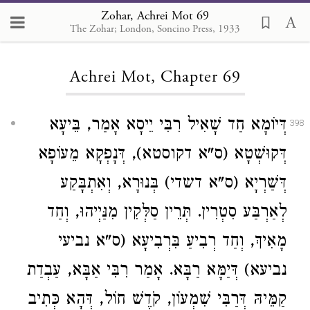
Zohar, Achrei Mot 69
The Zohar; London, Soncino Press, 1933
Loading...
Achrei Mot, Chapter 69
דְּיוֹמָא חַד שָׁאִיל רִבִּי יֵיסָא אָמַר, בֵּיעָא
398
דְּקוּשְׁטָא (ס"א דקוסטא), דְּנָפְקָא מֵעוֹפָא
דְּשַׁרְיָא (ס"א דשדי) בְּנוּרָא, וְאִתְבָּקַע
לְאַרְבַּע סִטְרִין. תְּרֵין סַלְּקִין מִנַּיְיהוּ, וְחַד
מָאִיךְ, וְחַד רְבִיעַ בִּרְבִיעָא (ס"א נביעי
נביעא) דְּיַמָּא רַבָּא. אָמַר רִבִּי אַבָּא, עַבְדַת
קַמֵּיהּ דְּרַבִּי שִׁמְעוֹן, קֹדֶשׁ חוֹל, דְּהָא כְּתִיב