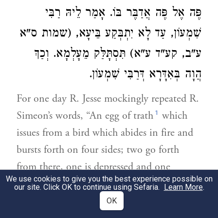
פֶּה אֶל פֶּה אֲדַבֶּר בּוֹ. אָמַר לֵיהּ רַבִּי
שִׁמְעוֹן, עַד לָא יִתְבְּקַע בֵּיעָא, (שמות ס"א
ע"ב, קע"ד ע"א) תִּסְתָּלַּק מֵעָלְמָא. וְכַךְ
הֲוָה בְּאִדָּרָא דְּרַבִּי שִׁמְעוֹן.
For one day R. Jesse mockingly repeated R.
1
Simeon’s words, “An egg of trath
which
issues from a bird which abides in fire and
bursts forth on four sides; two go forth
from there, one is depressed and one
We use cookies to give you the best experience possible on
overflows into a great sea”.’ R. Abba said to
our site. Click OK to continue using Sefaria.
Learn More
.
him: ‘You have turned sacred into profane
OK