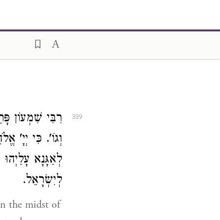
רִבִּי שִׁמְעוֹן , (
339
וְגוֹ'. כִּי יְיָ' אֱ,
לְאַגָּנָא עָלַיְהוּ
לְיִשְׂרָאֵל.
n the midst of