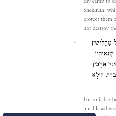
thy camp to del
Shekinah, which
protect them c
not destroy t
ל מַחֲלִישִׁין
 שַׂנְאֵיהוֹן
ּוּן תַּיְיבִין
ַבְרַת חֵילָא
For so it has 
until Israel w