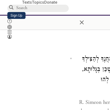
Texts
Topics
Donate
Sign Up
×
) ֶךָ לְהַצִּילְךָ
שֶׁכֵּן בְּגָלוּתָא
לְהוּ
R. Simeon here