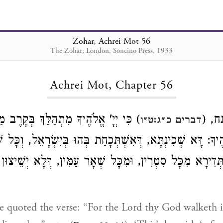
Zohar, Achrei Mot 56
The Zohar; London, Soncino Press, 1933
Loading...
Achrei Mot, Chapter 56
פָּתַח
כִּי יְיָ' אֱלֹהֶיךָ מִתְהַלֵּךְ בְּקֶרֶב מַחֲנ
דברים כ״ג:ט״ו
לֹהֶיךָ: דָּא שְׁכִינְתָּא, דְּאִשְׁתְּכָחַת בְּהוּ בְּיִשְׂרָאֵל, וְכָּל 
 תְּדִירָא מִכָּל סִטְרִין, וּמִכָּל שְׁאָר עַמִּין, דְּלָא יְשֵׁיצוּן 
 quoted the verse: “For the Lord thy God walketh i