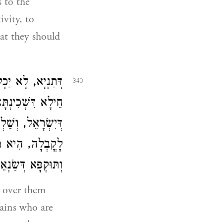
s to the
ivity, to
hat they should
דְּתַנְיָא, לָא יַכְ
340
חֵילָא דִּשְׁכִינְתָּ
דְּיִשְׂרָאֵל, וְשַׁלְ
לָקֳבְלָה, הִיא מְת
וְתּוּקְפָּא דְּשַׂנ.
r over them
tains who are