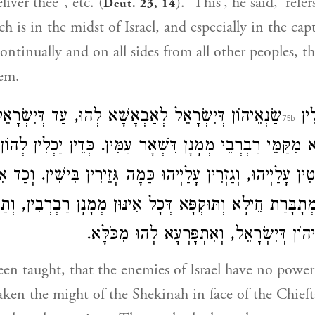
iver thee”, etc. (
). ‘This’, he said, ‘refer
Deut. 23, 14
 is in the midst of Israel, and especially in the capt
ontinually and on all sides from all other peoples, t
hem.
לִין
שַׂנְאֵיהוֹן דְּיִשְׂרָאֵל לְאַבְאָשָׁא לְהוּ, עַד דְּיִשְׂרָאֵ
א מִקַּמֵּי רַבְרְבֵי מְמָנָן דִּשְׁאָר עַמִּין. כְּדֵין יַכְלִין לְהוֹן
טִין עָלַיְיהוּ, וְגַזְרִין עָלַיְיהוּ כַּמָה גְּזֵירִין בִּישִׁין. וְכַד אִינ
ָבָּרַת חֵילָא וְתּוּקְפָּא דְּכָל אִינּוּן מְמָנָן רַבְרְבִין, וְת
ְאֵיהוֹן דְּיִשְׂרָאֵל, וְאִתְפָּרְעָא לְהוּ מִכֹּלָּא
been taught, that the enemies of Israel have no powe
eaken the might of the Shekinah in face of the Chief