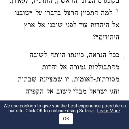
בקונגרס הציוני הראשון, התרנ"ז, 1897).
1
למה התכוון הרצל בדברו על "שובנו
אל היהדות עוד לפני שובנו אל ארץ
היהודים"?
ככל הנראה, כוונתו הייתה לשיבה
3
מהתבוללות גמורה אל יהדות
מסורתית-לאומית, זו שמציינת שבתות
וחגי ישראל מבלי לשוב אל הקפדה
הלכתית מלאה ובלא לשוב אל הקודש
We use cookies to give you the best experience possible on
our site. Click OK to continue using Sefaria.
Learn More
.
2
בכל ממדיו. הרצל היה איש מסורתי,
OK
ו'השיבה הביתה' הייתה עבורו הצהרת