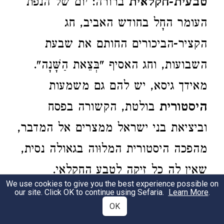
טבעית-חקלאית
ברורה: יום של הנפת
העומר החָל בחודש האביב, חג
הקציר-הביכורים החותם את שבעת
השבועות, וחג האסיף "בְּצֵאת הַשָּׁנָה".
מאידך גיסא, יש להם גם משמעות
היסטורית
בולטת, הקשורה בפסח
וביציאת בני ישראל ממצרים אל המדבר,
מהפכה היסטורית המלוּוה בגאולה נסית,
שאין לה כל זיקה לטבע החקלאי.
We use cookies to give you the best experience possible on
our site. Click OK to continue using Sefaria.
Learn More
.
כפילות זו בולטת במיוחד בחלקה האחרון
OK
3
של פרשת המועדות: