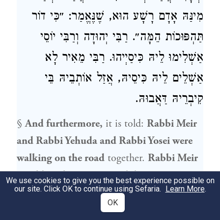
מִינַּהּ אָדָם רָשָׁע הוּא, שֶׁנֶּאֱמַר: ״כִּי דוֹר
תַּהְפּוּכוֹת הֵמָּה״.
רַבִּי יְהוּדָה
וְרַבִּי יוֹסֵי
אַשְׁלִימוּ לֵיהּ כִּיסַיְיהוּ.
רַבִּי מֵאִיר
לָא
אַשְׁלֵים לֵיהּ כִּיסֵיהּ, אֲזַל אוֹתְבֵיהּ בֵּי
קִיבְרֵיהּ דַּאֲבוּהּ.
§
And furthermore,
it is told:
Rabbi Meir
and
Rabbi Yehuda
and
Rabbi Yosei
were
walking on the road
together.
Rabbi Meir
would analyze names
and discern one’s
We use cookies to give you the best experience possible on
our site. Click OK to continue using Sefaria.
Learn More
.
nature from his name, while
Rabbi Yehuda
OK
and
Rabbi Yosei
were not
apt to
analyze