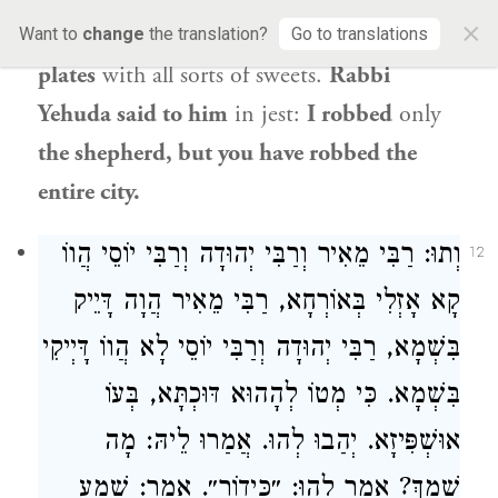
×
surrounded him with jugs [
lagei
] and
Want to
change
the translation?
Go to translations
plates
with all sorts of sweets.
Rabbi
Yehuda
said to him
in jest:
I robbed
only
the shepherd, but you have robbed the
entire city.
וְתוּ:
רַבִּי מֵאִיר
וְרַבִּי יְהוּדָה
וְרַבִּי יוֹסֵי
הֲווֹ
12
קָא אָזְלִי בְּאוֹרְחָא,
רַבִּי מֵאִיר
הֲוָה דָּיֵיק
בִּשְׁמָא,
רַבִּי יְהוּדָה
וְרַבִּי יוֹסֵי
לָא הֲווֹ דָּיְיקִי
בִּשְׁמָא. כִּי מְטוֹ לְהָהוּא דּוּכְתָּא, בְּעוֹ
אוּשְׁפִּיזָא. יְהַבוּ לְהוּ. אֲמַרוּ לֵיהּ: מָה
שְׁמָךְ? אֲמַר לְהוּ: ״כִּידוֹר״. אֲמַר: שְׁמַע