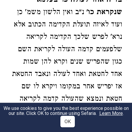
בד"ה אחד לעולה כו' בעלמא
שנקראת כו'
נ"ב ואין הלשון משמ' כן
ועוד לאיזה תועלת הקדימה הכתוב אלא
נרא' לפרש שלכך הקדימה לקריאה
שלפעמים קדמה העולה לקריאת השם
כגון שהפריש שנים וקרא להן שמות
אחד לחטאת ואחד לעולה ונאבד החטאת
אז יפריש אחר במקומו ויקרא לו שם
חטאת ונמצא שהעולה קדמה לקריאה
We use cookies to give you the best experience possible on
ולתועלת זו הקדימה שלא תאמר שצריך
our site. Click OK to continue using Sefaria.
Learn More
.
OK
שנים אחרים כדי שיקדים בקריאה חטא'