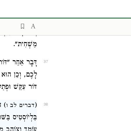
הוֹלְכִין אֶלָּא לְא
[מְתַקְּנוֹ] (בָּאוּ
וְאִם לָאו מַשְׁלִי
מַשְׁחִית".
דָּבָר אַחֵר "דּוֹר
37
לָכֶם, וְכֵן הוּא
דּוֹר עִקֵּשׁ וּפְתַל
(
) הַ
דברים לב ו
38
בַּלְיוֹסְטִיס בַּשּ
עוֹמֵד וְצוֹהֵב מָה