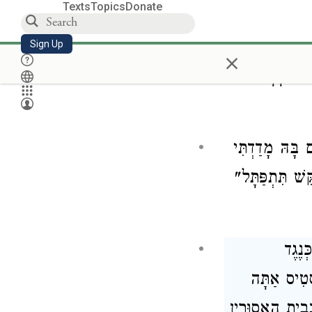
Texts
Topics
Donate
מָּן לְתַקְּנוֹ
ְלוֹ בְּמַעֲצָד,
Sign Up
×
רִים חָרָשֵׁי
בָּהּ מָדַדְתִּי
שׁ תִּתְפַּתָּל"
נֶגֶד
סְטִיס אַתָּה
ְבֵית הָאֲסוּרִין