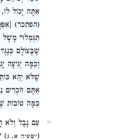
אַתָּה יָכוֹל לוֹ, 
(הפתכר) [אִפַּרְכו
תִּגְמְלוּ" מָשָׁל 
שֶׁבָּעוֹלָם כְּנֶג
וְכַמָּה יְגִיעָה יָ
שֶׁלֹּא יְהֵא כּוֹ
אַתֶּם זוֹכְרִים נִס
כַּמָּה טוֹבוֹת שֶׁ
עַם נָבָל וְלֹא חָ
39
(
) "י
ישעיה א, ג