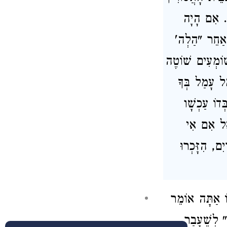
ה. אִם הָיָה
 אַחֵר "הַלְה'
ׁוֹמְעִים שׁוֹטֶה
ָל עָמַל בְּךָ
ְדוֹ עַכְשָׁו
אֵל אִם אִי
ִם, הִזָּכְרוּ
ֹ אַתָּה אוֹמֵר
" לְשֶׁעָבַר