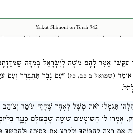
ָחוֹר, מָשָׁל לְאֶחָד שֶׁהָיָה בְּיָדוֹ מַקֵּל מְעֻקָּל וּנְתָנוֹ לְאֻ
ר) [בַּיָּד], וְאִם לָאו מְכַוְּנוֹ בְּמַעְגִּילָה, וְאִם לָאו מְפַסּ
Yalkut Shimoni on Torah 942
כוֹ לָאוּר, וְכֵן הוּא אוֹמֵר "וּנְתַתִּיךָ בְּיַד אֲנָשִׁים בּוֹעֲ
 עִקֵּשׁ" אָמַר לָהֶם מֹשֶׁה לְיִשְׂרָאֵל בְּמִדָּה שֶׁמְּדַדְתֶם 
 אוֹמֵר (
) "עִם נָבָר תִּתְבָּרָר וְעִם עִקֵּ
שמואל ב כב, כז
ְתֹּל.
לְה' תִּגְמְלוּ זֹאת מָשָׁל לְאֶחָד שֶׁהָיָה עוֹמֵד וְצוֹהֵב כְּ
ׁוּק, אָמְרוּ לוֹ הַשּׁוֹמְעִים שׁוֹטֶה שֶׁבָּעוֹלָם כְּנֶגֶד בַּלְיוֹ
 אִם רָצָה לְהַכּוֹתְךָ וּלְקָרֵעַ אֶת כְּסוּתְךָ וּלְחָבְשֶׁךָ בּ