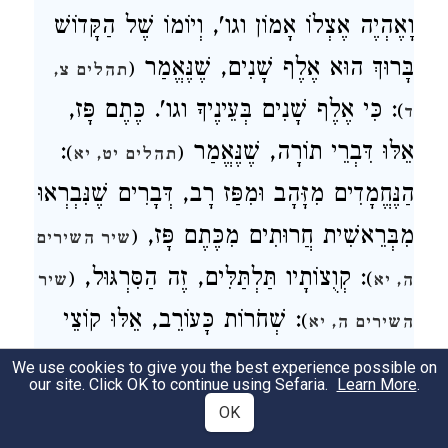
וָאֶהְיֶה אֶצְלוֹ אָמוֹן וגו', וְיוֹמוֹ שֶׁל הַקָּדוֹשׁ
בָּרוּךְ הוּא אֶלֶף שָׁנִים, שֶׁנֶּאֱמַר
(
תהלים צ,
: כִּי אֶלֶף שָׁנִים בְּעֵינֶיךָ וגו'. כֶּתֶם פָּז,
)
ד
:
אֵלּוּ דִּבְרֵי תוֹרָה, שֶׁנֶּאֱמַר
)
(
תהלים יט, יא
הַנֶּחֱמָדִים מִזָּהָב וּמִפַּז רָב, דְּבָרִים שֶׁנִּבְרְאוּ
מִבְּרֵאשִׁית חֲרוּתִים מִכֶּתֶם פָּז,
(
שיר השירים
: קְוֻצוֹתָיו תַּלְתַּלִּים, זֶה הַסִּרְגּוּל,
(
)
ה, יא
שיר
: שְׁחֹרוֹת כָּעוֹרֵב, אֵלּוּ קוֹצֵי
)
השירים ה, יא
הָאוֹתִיּוֹת, דִּבְרֵי רַבִּי אֱלִיעֶזֶר. רַבִּי יְהוֹשֻׁעַ
We use cookies to give you the best experience possible on
our site. Click OK to continue using Sefaria.
Learn More
.
אוֹמֵר תַּלְתַּלִּים בְּמִי הֵן מִתְקַיְּמוֹת בְּמִי
OK