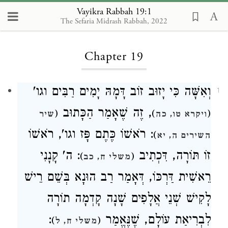
Vayikra Rabbah 19:1
The Sefaria Midrash Rabbah, 2022
Loading...
Chapter 19
וְאִשָּׁה כִּי יָזוּב זוֹב דָּמָהּ יָמִים רַבִּים וגו'
1
, זֶה שֶׁאָמַר הַכָּתוּב
(
)
(
ויקרא טו, כה
שיר
: רֹאשׁוֹ כֶּתֶם פָּז וגו', רֹאשׁוֹ
)
השירים ה, יא
זוֹ תּוֹרָה, דִּכְתִיב
: ה' קָנָנִי
)
(
משלי ח, כב
רֵאשִׁית דַּרְכּוֹ, דְּאָמַר רַב הוּנָא בְּשֵׁם רֵישׁ
לָקִישׁ שְׁנֵי אֲלָפִים שָׁנָה קָדְמָה תוֹרָה
:
לִבְרִיאַת עוֹלָם, שֶׁנֶּאֱמַר
)
(
משלי ח, ל