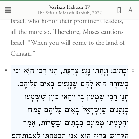
Vayikra Rabbah 17
he served that righteous one; our brethren,
The Sefaria Midrash Rabbah, 2022
Israel, who honor their prominent leaders,
all the more so. Therefore, Moses cautions
Israel: “When you will come to the land of
Canaan.”
וּכְתִיב: וְנָתַתִּי נֶגַע צָרַעַת, תָּנֵי רַבִּי חִיָּא וְכִי
6
בְּשׂוֹרָה הִיא לָהֶם שֶׁנְּגָעִים בָּאִים עֲלֵיהֶם.
תָּנֵי רַבִּי שִׁמְעוֹן בֶּן יוֹחָאי כֵּיוָן שֶׁשָּׁמְעוּ
כְּנַעֲנִים שֶׁיִּשְׂרָאֵל בָּאִים עֲלֵיהֶם עָמְדוּ
וְהִטְמִינוּ מָמוֹנָם בַּבָּתִּים וּבַשָּׂדוֹת, אָמַר
הַקָּדוֹשׁ בָּרוּךְ הוּא אֲנִי הִבְטַחְתִּי לַאֲבוֹתֵיהֶם