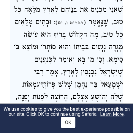
שֶׁאֲנִי מַכְנִיס אֶת בְּנֵיהֶם לְאֶרֶץ מְלֵאָה כָּל
טוּב, שֶׁנֶּאֱמַר
: וּבָתִּים מְלֵאִים
)
(
דברים ו, יא
כָּל טוּב, מָה הַקָּדוֹשׁ בָּרוּךְ הוּא עוֹשֶׂה
מְגָרֶה נְגָעִים בְּבֵיתוֹ וְהוּא סוֹתְרוֹ וּמוֹצֵא בּוֹ
סִימָא. וְכִי מִי בָּא וְאוֹמֵר לַכְּנַעֲנִים
שֶׁיִּשְׂרָאֵל נִכְנָסִין לָאָרֶץ, אָמַר רַבִּי
יִשְׁמָעֵאל בַּר נַחְמָן שָׁלשׁ פְּרוֹזְדִּיגְמָאוֹת
שָׁלַח יְהוֹשֻׁעַ אֶצְלָם, הָרוֹצֶה לְפַנּוֹת יְפַנֶּה,
לְהַשְׁלִים יַשְׁלִים, לַעֲשׂוֹת מִלְחָמָה יַעֲשֶׂה.
We use cookies to give you the best experience possible on
our site. Click OK to continue using Sefaria.
Learn More
.
גִּרְגָּשִׁי עָמַד [ופנה] מֵאֵלָיו, לְפִיכָךְ נִתְּנָה
OK