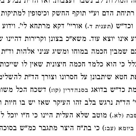
אה ‏המולדת לב נשבר ועצבות. ואז הד"ת נבלע ב
רתיחת הדם וע"י תוקף ‏החשק וכיסופין למתיקות
וכד"ש (
) אוריי' דקא מרתחא לי'. ‏וידוע
תענית ד.
 אינו יוצא עוד. משא"כ בצונן וקרירות דהיינו ש
ם שמבין חכמה במוחו ומשיג עניני אלהות וד"ת 
ל כי הוא כלמד חכמה ‏חיצונית שאין לו שייכות
 חטא שיתבונן על חסרונו וצורך הד"ת להשלימו 
מת כד"ש בדואג
) דשכח הכל משום
בסנהדרין (קו:
 ‏הד"ת נרגש בלב זהו העיקר שאז יש בו חיות ו
) מוטב שלא ‏העלית היינו כי ח"ו יוכל ל
בת (לא.
) כי בת"ח היצר מתגבר כמ"ש בסוכה ‏‏
ביומא (עב: