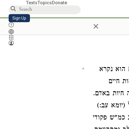
Texts
Topics
Donate
Sign Up
×
 הוא נקרא
ת חיים
 חיות באדם.
יומא ‏עב:)
 כמ"ש פקודי