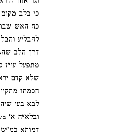
וגו' אחר היר
כי בלב מקום 
כח האש שבו 
להבליע והבלוע
דרך הלב ‏שהג
מתפעל עי"ז כל
שלא קדם יראת
חכמתו מתקיי
לבא בעי שיהי'
ובלא"ה א'
בש
דמותא כמ"ש