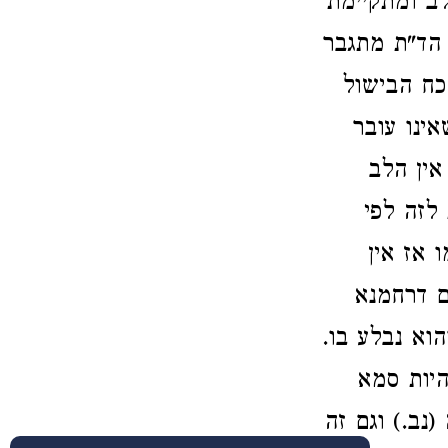
לב ומתקיימת
 הד"ת מתגבר
 כח הבישול
אינו עובר
אין הלב
 לזה לפי
‏אז אין
 דרחמנא
הוא נבלע בו.
היות סמא
(נב.) וגם זה