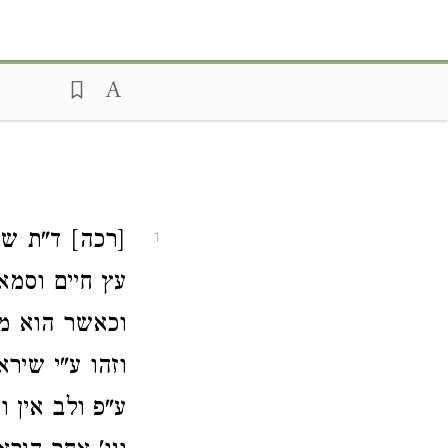
‏[רכה] ד"ת ש
1
עץ חיים וסמא 
וכאשר הוא מת
וזהו ע"י שיר
ע"פ ולב אין 