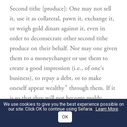
Second tithe [produce]: One may not sell
it, use it as collateral, pawn it, exchange it,
or weigh gold dinars against it, even in
order to deconsecrate other second tithe
produce on their behalf. Nor may one given
them to a moneychanger or use them to
create a good impression (i.e., of one's
business), to repay a debt, or to make
*
oneself appear wealthy
through them. If it
is so that they will not become moldy,
We use cookies to give you the best experience possible on
behold, that is permitted.
our site. Click OK to continue using Sefaria.
Learn More
.
OK
כיצד אין מוכרין אותו לא יאמר לו הילך
2