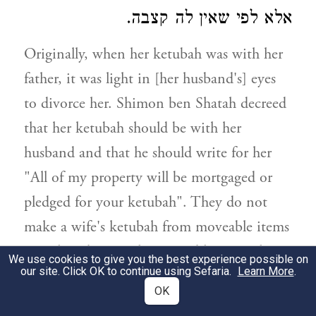
אלא לפי שאין לה קצבה.
Originally, when her ketubah was with her
father, it was light in [her husband's] eyes
to divorce her. Shimon ben Shatah decreed
that her ketubah should be with her
husband and that he should write for her
"All of my property will be mortgaged or
pledged for your ketubah". They do not
make a wife's ketubah from moveable items
[i.e. they don't make moveable items the
We use cookies to give you the best experience possible on
our site. Click OK to continue using Sefaria.
Learn More
.
thing that she can collect from it, but rather
OK
real estate] because of tikkun ha-olam. Said