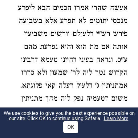
אעשה שהרי אמרו חכמים הבא ליפרע
מנכסי יתומים לא תפרע אלא בשבועה
פירש רש"י דלעולם יורשים משביעין
אותה אם מת הוא והיא נפרעת מהם
ע"כ. ונראה בעיני דהיינו טעמא דרבינו
הקדוש נטר ליה לר' שמעון ולא סדרו
אמתניתין ג' דלעיל דעלה קאי פלוגתא.
משום דטעמיה נפק ליה מהך מתניתין
דהכא. דתנן בה מנכסי יתומים כו' ותקנה
We use cookies to give you the best experience possible on
our site. Click OK to continue using Sefaria.
Learn More
.
קדומה היא ואמר רבי שמעון שלח חילקו
OK