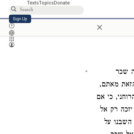
Texts
Topics
Donate
Sign Up
×
ה שכר
הזאת מאתם
,
וחני, כי אם
יזכה רק אל
 השבנו על