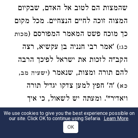
שהמצות הם לטוב אל האדם
, שבקיום
המצוה זוכה לחיים הנצחיים
. מכל מקום
כך מוכח פשט המאמר המפורסם (
מכות
) 'אמר רבי חנניה בן עקשיא, רצה
כג:
הקב"ה לזכות את ישראל לפיכך הרבה
להם תורה ומצות, שנאמר (
ישעיה מב,
) 'ה' חפץ למען צדקו יגדיל תורה
כא
ויאדיר"'. ומעתה יש לשאול, כי איך
יאמר שה' חפץ לזכות את ישראל לכך
We use cookies to give you the best experience possible on
our site. Click OK to continue using Sefaria.
Learn More
.
הרבה להם מצות. ודבר זה נגד השכל,
OK