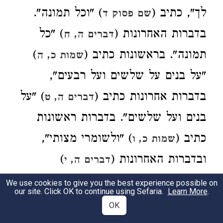
לך", כתיב (
) "וכל תמונה".
שם פסוק ד
בדברות האחרונות (
) "כל
דברים ה, ח
תמונה". בראשונות כתיב (
)
שמות כ, ה
"על בנים על שלשים ועל רבעים",
בדברות אחרונות כתיב (
) "על
דברים ה, ט
בנים ועל
שלשים". בדברות ראשונות
כתיב (
) "ולשומרי מצותי",
שמות כ, ו
ובדברות האחרונות (
)
דברים ה, י
"ולשומרי מצותו"
. בדבור "זכור";
We use cookies to give you the best experience possible on
our site. Click OK to continue using Sefaria.
Learn More
.
בראשונות (
) "זכור את יום
שמות כ, ח
OK