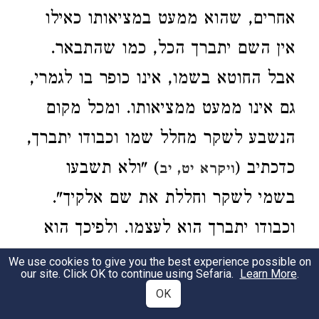
אחרים, שהוא ממעט במציאותו כאילו
אין השם יתברך הכל, כמו שהתבאר
.
אבל החוטא בשמו, אינו כופר בו לגמרי
,
גם אינו ממעט ממציאותו
. ומכל מקום
הנשבע לשקר מחלל שמו וכבודו יתברך,
כדכתיב (
) "ולא תשבעו
ויקרא יט, יב
בשמי לשקר וחללת את שם אלקיך"
.
וכבודו יתברך הוא לעצמו
. ולפיכך הוא
אחר "לא יהיה לך"
.
We use cookies to give you the best experience possible on
our site. Click OK to continue using Sefaria.
Learn More
.
OK
תנן
), איזה
בפרק ג' דשבועות* (כט.
2