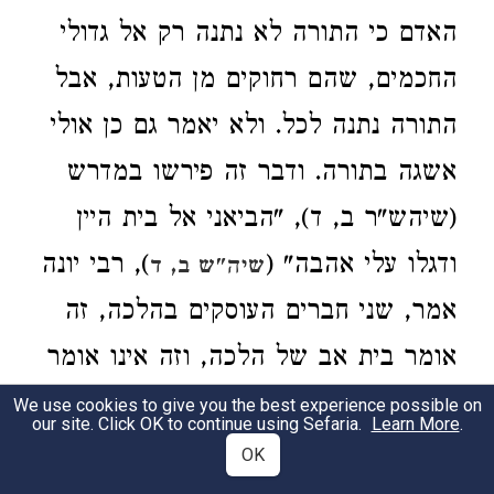
האדם כי התורה לא נתנה רק
אל גדולי
החכמים, שהם רחוקים מן הטעות
, אבל
התורה נתנה לכל
. ולא יאמר גם כן אולי
אשגה בתורה
. ודבר זה פירשו במדרש
(שיהש"ר ב, ד), "הביאני אל בית היין
ודגלו עלי אהבה" (
), רבי יונה
שיה"ש ב, ד
אמר, שני חברים העוסקים בהלכה, זה
אומר בית אב של הלכה
, וזה אינו אומר
בית אב של הלכה, אומר הקב"ה "ודגלו
We use cookies to give you the best experience possible on
our site. Click OK to continue using Sefaria.
Learn More
.
עלי אהבה". אמר רב אחא, עם הארץ
OK