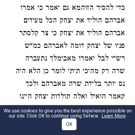
כדי להסיר הזוהמא גם יאמר כי אמרו
אברהם הוליד את יצחק הכל מעידים
אברהם הוליד את יצחק כי צר קלסתר
פניו של יצחק דומה לאברהם כמ"ש
רש"י לבל יאמרו מאבימלך נתעברה
שרה רק מהיכי תיתי לומר כן הלא היה
נס יותר בלידת שרה מאברהם ולכך
קאמר הואיל ואלה תולדות יצחק היינו
יעקב ועשו האמורים בפרשה וא"כ היה
We use cookies to give you the best experience possible on
our site. Click OK to continue using Sefaria.
Learn More
.
לבריות לתמוה האיך שני צדיקים הללו
OK