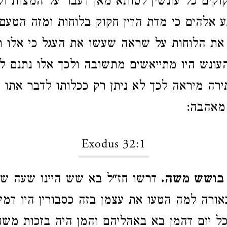
קוקים כל עונשין לטותא מאן דעבר על המצות ול
 אלהים כי מדת הדין חקוק בלוחות ומזה הטעם 
ת הלוחות על שראה שעשו את העגל כי אלו ר
העונש היו מתייאשים מתשובה ולכך אלו נתנם
רה מיראה לכך לא ניתן רק ככלותו לדבר אתו 
מאהבה:
Exodus 32:1
 בושש משה.
דרשו חז"ל בא שש היינו שעה שש
אורה למה הטעו את עצמן בזה כסבורין היו ד
ל יום דהמן בא באהליהם והמן היה בזכות מש