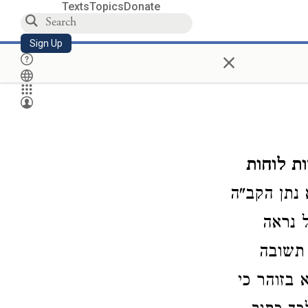
Texts
Topics
Donate
Sign Up
×
ת לוחות
 נתן הקב"ה
 נראה
 תשובה
 בזוהר כי