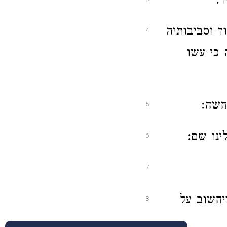
:
 וסביבותיה
4
כי עשו
חשה:
5
ינו שם:
6
7
יחשוב על
8