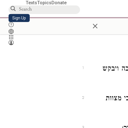
Texts
Topics
Donate
Sign Up
×
ה ויבקש
1
י מצוות
2
3