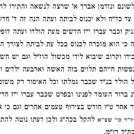
שונם ונזדמן אברך א' שרצה לנשאה והתירו ל
 עד כד"ח ולא יכנוס לביתה ועתה הנה זה ד' חד
יק וכבר עברו י"ז חדשים מעת הולדו ועתה דופ
 כי הוא מוכרח לכנוס בכל עת לביתה לצורך ה
ידו וקרוב שיבוא לידי מכשול הוז"ל וגם יש חש
שות חייהם תלוים בזה האשה וארבעה ילדים ו
הולד בנ"ד שכבר גמלתו וכל האיסור רק משום
נ ברור העומד לפנינו ובפרט שכבר עברו י"ז חדש
 אחר ט"ו חודש בצירוף טעמים אחרים וגם כי א
להקל בכה"ג ולכן דעתו נוטה להתי
ו"ד סי' שצ"א
ת"ד רו"מ.