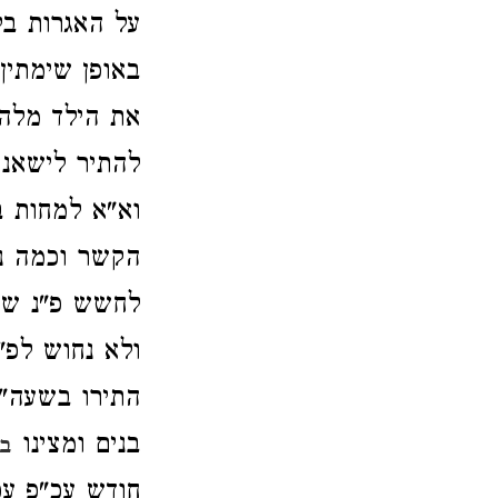
על האגרות בל
באופן שימתין
את הילד מלהנ
להתיר לישאנה
וא"א למחות ב
הקשר וכמה נפ
לחשש פ"נ של 
ולא נחוש לפ"
התירו בשעה"ד
בנים ומצינו
בי
חודש עכ"פ עכ