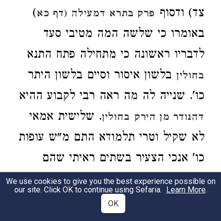
צד) ודסוף
)
פרק בתרא דמעילה (דף כא
באומרו כי שלשה המה מטיבי סעד
לדבריו ראשונה כי מתחילה פתח התנא
בלשון איסור וסיים בלשון היתר
בחולין
כו'. שנייה לה מה ראה רבי לקבוע ההיא
. שלישית אמאי
דהנודר מן הירק
בחולין
לא שקיל וטרי תלמודא התם מ"ש עופות
כו' אנכי הצעיר בשתים ראיתי שהם
צריכו' לפנים האמנם הקושיא שנייה לא
We use cookies to give you the best experience possible on
our site. Click OK to continue using Sefaria.
Learn More
.
נראה בעיני אם לא מכח הראשונה דאי
OK