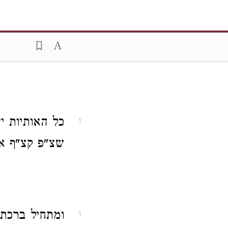
כל האותיות י
1
שצ"פ קצ"ף א
ומתחיל ברכת 
1