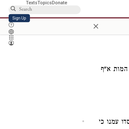
Texts
Topics
Donate
Sign Up
×
 המות א"ף
ו עמנו כי