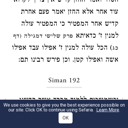
הסדר ואמר החזן קדיש אין צריך לקרוא
עוד אחר אלא החזן יאמר פעם אחרת
קדיש אחר המפטיר כי המפטיר עולה
למנין ז' כדאיתא
פרק שלישי דמגילה (דף
) הכל עולה למנין ז' אפילו עבד אפילו
כג
אשה ואפילו קטן. וכן פירש רבינו תם:
Siman 192
וכשמשכים ללמוד מברך אשר קדשנו
1
We use cookies to give you the best experience possible on
our site. Click OK to continue using Sefaria.
Learn More
.
במצותיו וצונו לעסוק וכו' והערב נא
OK
ואשר בחר וכו' וכל הפרשה
עד סוף
צו