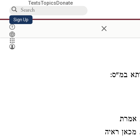
Texts
Topics
Donate
Sign Up
×
תא במ"ס:
 אמרת
 מכאן ראיה