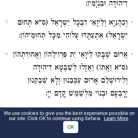
דִיהוּדָה וּבִנְיָמִין:
וְכַהֲנַיָא וְלֵיוָאֵי דִבְכָל יִשְרָאֵל (ס"א תְּחוּם
13
יִשְרָאֵל) אִתְעַתָּדוּ עֲלוֹהִי מִכָּל תְּחוּמֵיהוֹן:
אֲרוּם שְׁבָקוּ לֵיוָאֵי יַת פַּרְוִילֵהוֹן וַאֲחוּדַתְהוֹן
14
(ס"א וַאֲתוֹ) וַאֲזָלוּ לְשִׁבְטָא דִיהוּדָה
וְלִירוּשְׁלֵם אֲרוּם עַכְּבִנוּן וְלָא שַׁבְקִנוּן
יָרָבְעָם וּבְנוֹי מִלְשַׁמֵשׁ קֳדָם יְיָ:
וַאֲקֵים לֵיהּ כּוּמָרִין לְבָמָתַיָא וּלְשֵׁדִין
15
We use cookies to give you the best experience possible on
our site. Click OK to continue using Sefaria.
Learn More
.
וּלְעֶגְלִין דִי עֲבָד:
OK