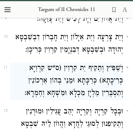
וְיַת גַת וְיַת מָרֵשָׁה וְיַת זִיף:
Targum of II Chronicles 11
וְיַת אֲדוֹרַיִם וְיָת לָכִישׁ וְיַת עֲזֵקָה:
9
וְיַת צָרְעָה וְיַת אַיָלוֹן וְיַת חֶבְרוֹן דִבְשִׁבְטָא
10
יְהוּדָה וּבְשִׁבְטָא דְבִנְיָמִין קִרְוִין כְּרִיכָן:
וְשַׁפִּיץ וְתַקִיף יַת קִרְוִין (ס"ש קִרְוַיָא
11
כְּרִיכָתָא) כְּרַכָּתָא וּמַנִי בְהוֹן אַרְכוֹנִין
וְתִסְבְּרִין מַלְיָן מִכְלָא וּמִשְׁחָא וְחַמְרָא:
וּבְכָל קִרְיָה וְקִרְיָה יְהַב עֲגִילִין וּמוּרְנִין
12
וְתַקִיפִנוּן לְסוּגֵי לַחֲדָא וַהֲווֹן לֵיהּ שִׁבְטָא