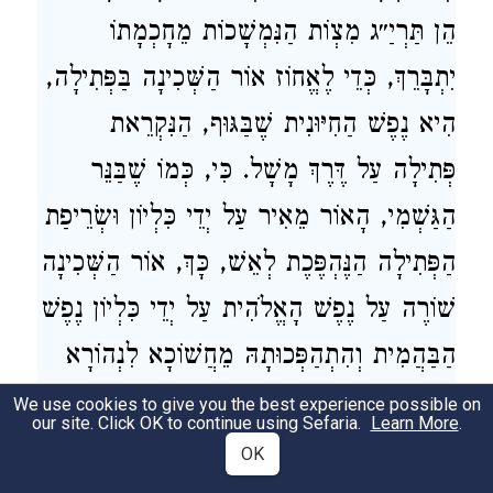
הֵן תַּרְיַ״ג מִצְוֹת הַנִּמְשָׁכוֹת מֵחָכְמָתוֹ
יִתְבָּרֵךְ, כְּדֵי לֶאֱחוֹז אוֹר הַשְּׁכִינָה בַּפְּתִילָה,
הִיא נֶפֶשׁ הַחִיּוּנִית שֶׁבַּגּוּף, הַנִּקְרֵאת
פְּתִילָה עַל דֶּרֶךְ מָשָׁל. כִּי, כְּמוֹ שֶׁבַּנֵּר
הַגַּשְׁמִי, הָאוֹר מֵאִיר עַל יְדֵי כִּלְיוֹן וּשְׂרֵיפַת
הַפְּתִילָה הַנֶּהְפֶּכֶת לְאֵשׁ, כָּךְ, אוֹר הַשְּׁכִינָה
שׁוֹרֶה עַל נֶפֶשׁ הָאֱלֹהִית עַל יְדֵי כִּלְיוֹן נֶפֶשׁ
הַבַּהֲמִית וְהִתְהַפְּכוּתָהּ מֵחֲשׁוֹכָא לִנְהוֹרָא
וּמִמְּרִירוּ לְמִתְקָא – בַּצַּדִּיקִים, אוֹ לְפָחוֹת,
We use cookies to give you the best experience possible on
our site. Click OK to continue using Sefaria.
Learn More
.
עַל יְדֵי כִּלְיוֹן לְבוּשֶׁיהָ שֶׁהֵן מַחֲשָׁבָה דִּבּוּר
OK