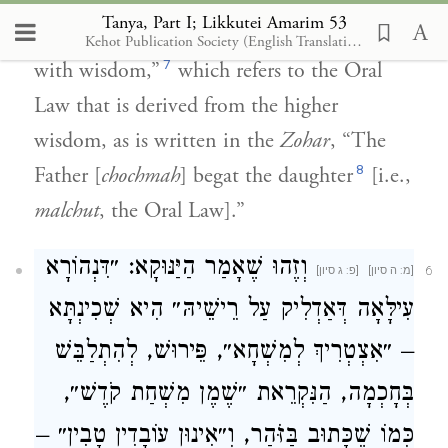
the
En Sof
, blessed is He, in a perfect
Tanya, Part I; Likkutei Amarim 53
union. “The L–rd has founded the earth
Kehot Publication Society (English Translation)
7
with wisdom,”
which refers to the Oral
Law that is derived from the higher
wisdom, as is written in the
Zohar
, “The
8
Father [
chochmah
] begat the daughter
[i.e.,
malchut
, the Oral Law].”
וְזֶהוּ שֶׁאָמַר הַיַּנּוּקָא: ״דִּנְהוֹרָא
6
עִילָּאָה דְּאַדְלִיק עַל רֵישֵׁיהּ״ הִיא שְׁכִינְתָּא
– ״אִצְטְרִיךְ לְמִשְׁחָא״, פֵּירוּשׁ, לְהִתְלַבֵּשׁ
בְּחָכְמָה, הַנִּקְרֵאת ״שֶׁמֶן מִשְׁחַת קֹדֶשׁ״,
כְּמוֹ שֶׁכָּתוּב בַּזֹּהַר, וְ״אִינוּן עוֹבָדִין טָבִין״ –