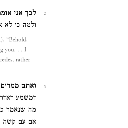
לכך אני אומ'.
2
ולמה כי לא :
4), “Behold,
 you. . . I
edes, rather
ואתם ממרים'.
3
דמשמע דאדרב
מה שנאמר כא'
אם עם קשה עו: