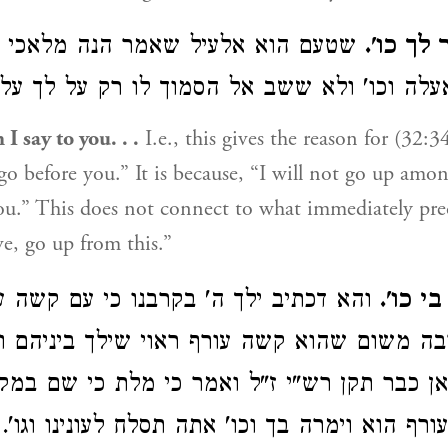
ר לך כו
שטעם הוא אלעיל שאמר הנה מלאכי יל
אעלה וכו' ולא ששב אל הסמוך לו רק על לך ע
 I say to you. . .
I.e., this gives the reason for (32:3
go before you.” It is because, “I will not go up among
u.” This does not connect to what immediately prec
ve, go up from this.”
 בי כו
והא דכתיב ילך ה' בקרבנו כי עם קשה ע
ה משום שהוא קשה עורף ראוי שילך ביניהם ו
ן כבר תקן רש"י ז"ל ואמר כי מלת כי שם במק
רף הוא וימרה בך וכו' אתה תסלח לעונינו וגו'