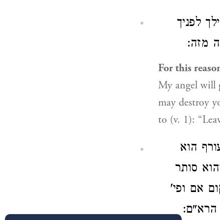
ך לפניך
לה מזה
For this reason
My angel will 
may destroy yo
to (v. 1): “Lea
ורף הוא
הוא סותר
ום אם ופי
. הרא"ם