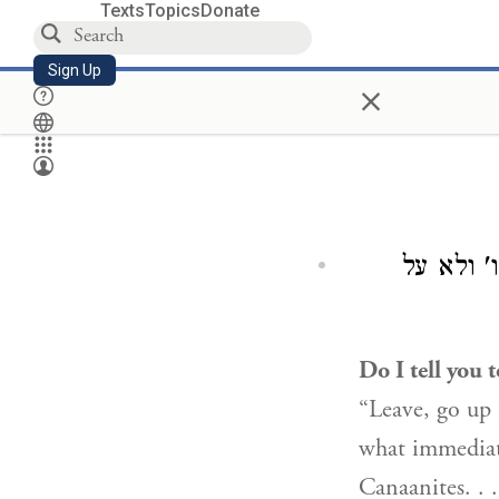
Texts
Topics
Donate
Sign Up
×
 ולא על
Do I tell you 
“Leave, go up 
what immediate
Canaanites. . 