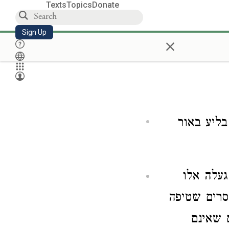
Texts
Topics
Donate
Sign Up
×
בליע באור
געלה אלו
סרים שטיפה
ם שאינם