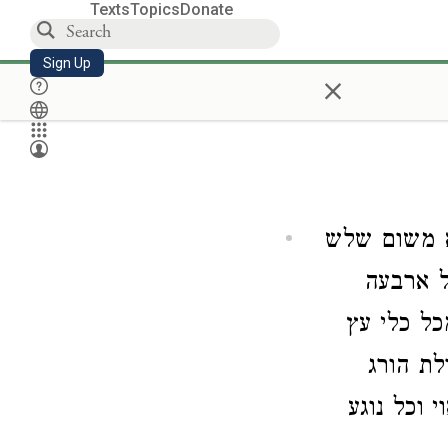
Texts
Topics
Donate
Sign Up
×
א משום שלש
 ארבעה
ל כלי עץ
לת הורג
 וכל נוגע