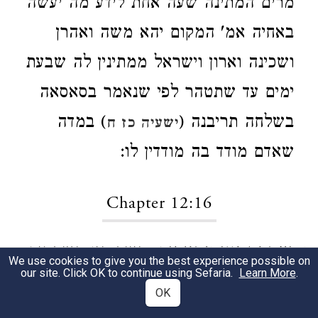
מרים המתינה שעה אחת לידע מה יעשה
באחיה אמ' המקום יהא משה ואהרן
ושכינה וארון וישראל ממתינין לה שבעת
ימים עד שתטהר לפי שנאמר בסאסאה
בשלחה תריבנה (
) במדה
ישעיה כז ח
שאדם מודד בה מודדין לו:
Chapter 12:16
ואחר נסעו מחצרות
, כיצד היו השבטים
1
We use cookies to give you the best experience possible on
our site. Click OK to continue using Sefaria.
Learn More
.
נוסעין חציין נסעו וחציין לא נסעו שנאמר
OK
ואחר נסעו העם מחצרות. כיון שטהרה