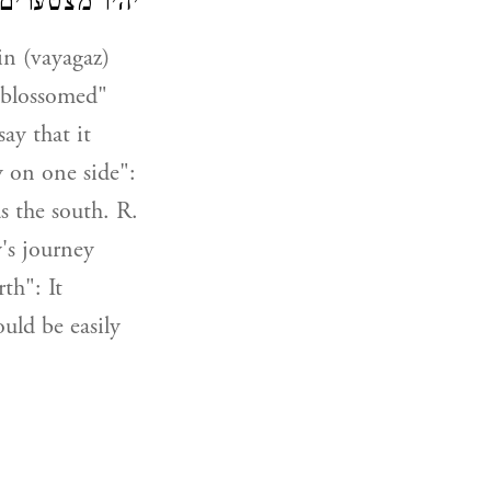
יהיו מצטערי:
in (vayagaz)
 "blossomed"
ay that it
y on one side":
s the south. R.
's journey
th": It
ould be easily