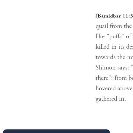
(
Bamidbar 11:
quail from the
like "puffs" o
killed in its d
towards the no
Shimon says: "
there": from b
hovered above 
gathered in.