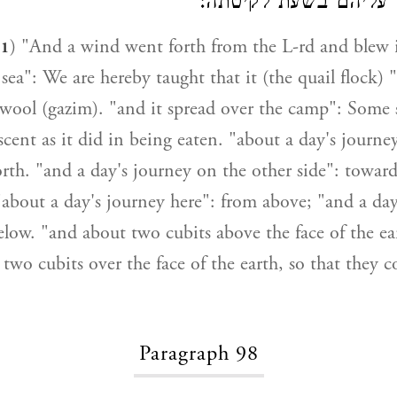
ם עליהם בשעת לקיטתה
) "And a wind went forth from the L-rd and blew 
31
 sea": We are hereby taught that it (the quail flock)
f wool (gazim). "and it spread over the camp": Some s
escent as it did in being eaten. "about a day's journe
rth. "and a day's journey on the other side": toward
about a day's journey here": from above; "and a day
elow. "and about two cubits above the face of the ear
two cubits over the face of the earth, so that they c
Paragraph 98