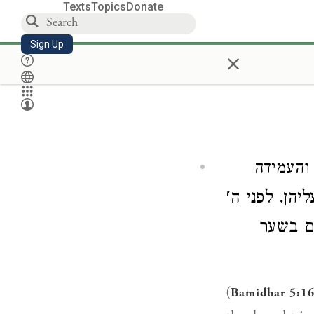
Texts
Topics
Donate
Sign Up
×
והעמידה
יהן. לפני ה
ם בשער
(
Bamidbar 5:1