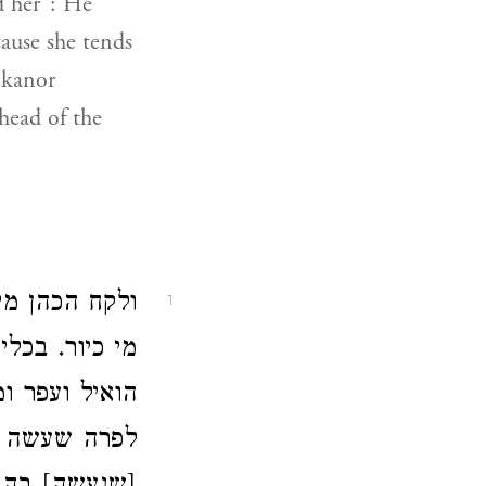
d her": He
cause she tends
Nikanor
head of the
ולקח הכהן מי
1
מי כיור. בכל
הואיל ועפר ו
לפרה שעשה ב)