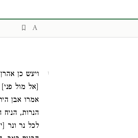
ויעש כן אה.
1
אל מול פני] 
אמרו אבן הית
הנרות, הניח 
לכל נר ונר [