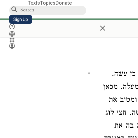
Texts
Topics
Donate
Sign Up
×
 כן עשה
[עלה. מכאן
ומטיב את
, חצי לוג
ה בה את