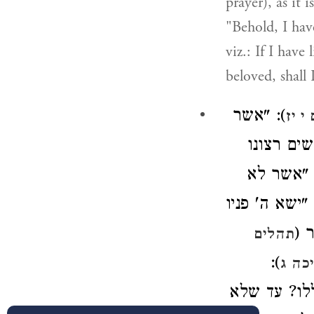
prayer), as it 
"Behold, I hav
viz.: If I hav
beloved, shall 
): "אשר
י יז
ים רצונו
 "אשר לא
) שא ה' פניו
מר
תהלים
):
כה ג
"לו? עד שלא