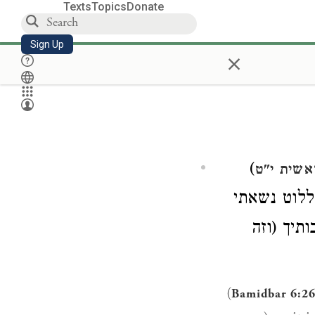
Texts
Topics
Donate
Sign Up
×
)
אשית י"ט
ללוט נשאתי
תיך (וזה
(
Bamidbar 6:2