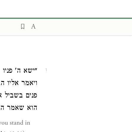
ישא ה' פני (
1
ויאמר אליו ה
פנים בשביל א
הוא שאמר ה):
you stand in