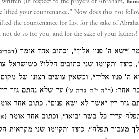
is written (in respect to the prayers of Abraham,
Bere
e lifted your countenance." Now does this not follow
e lifted the countenance for Lot for the sake of Abra
I not do so for you, and for the sake of your fathers!
ומר "ישא ה' פניו אליך", וכתוב אחד אומר
דברים 
, כיצד יתקיימו שני כתובים הללו? כשישראל עוש
 ה' פניו אליך", וכשאין עושים רצונו של מקום
 דבר אחר
עד שלא נחתם גזר דין "י
ר"ה י"ח
נדה ע'
חתם גזר דין "אשר לא ישא פנים". כתוב אחד או
): "ה עדיך כל בשר יבואו", וכתוב אחד אומר
אי
ך מעבור תפלה". כיצד יתקיימו שני מקראות הל