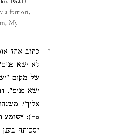
):
shit 19:21
 a fortiori,
ham, My
כתוב אחד א (
2
לא ישא פנים"
של מקום "ישא
ישא פנים".: (
אליך", משנ (
שומע תפל (
סה
סכותה בענן ל