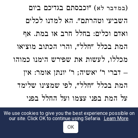
) "וכבסתם בגדיכם ביום
(
במדבר לא
השביעי וטהרתם". הא למדנו לכלים
ואדם וכלים: בחלל חרב או במת. אף
המת בכלל "חלל", והרי הכתוב מוציאו
מכללו, לעשות את שפירש הימנו כמוהו
– דברי ר' יאשיה; ר' יונתן אומר: אין
המת בכלל "חלל", לפי שמצינו שלימד
על המת בפני עצמו ועל החלל בפני
עצמו! מנין אף הפורש ממנו לעשות
We use cookies to give you the best experience possible on
our site. Click OK to continue using Sefaria.
Learn More
.
כמוהו? אמרת ק"ו: ומה נבילה, קלה,
OK