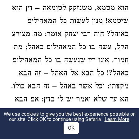
הוא מטמא, משנזקק לטומאה – דין הוא
שיטמא! מנין לעשות כל המאהילים
כאוהל? היה רבי יצחק אומר: מה מצורע
הקל, עשה בו כל המאהילים כאהל; מת
חמור, אינו דין שנעשה בו כל המאהילים
כאהל?! כל הבא אל האהל – זה הבא
מקצתו: וכל אשר באהל – זה הבא כולו.
הא עד שלא יאמר יש לי בדין: אם הבא
מקצתו טמא, הבא כולו לא יהיה טמא?
We use cookies to give you the best experience possible on
our site. Click OK to continue using Sefaria.
Learn More
.
אלא אם כן ענשת מן הדין, לכך נאמר
OK