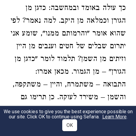
כך עולה באומד ובמחשבה: כדגן מן
הגורן וכמלאה מן היקב. למה נאמר? לפי
שהוא אומר "והרמותם ממנו", שומע אני
יתרום שבלים של חטים וענבים מן היין
וזיתים מן השמן? תלמוד לומר "כדגן מן
הגורן" – מן הגמור. מכאן אמרו:
התבואה – משתמרח, והיין – משתקפה,
והשמן – משירד לעוקה. כן תרימו גם
אתם תרומת ה'. למה נאמר? לפי שהוא
We use cookies to give you the best experience possible on
our site. Click OK to continue using Sefaria.
Learn More
.
אומר "ואל הלוים תדבר ואמרת אליהם",
OK